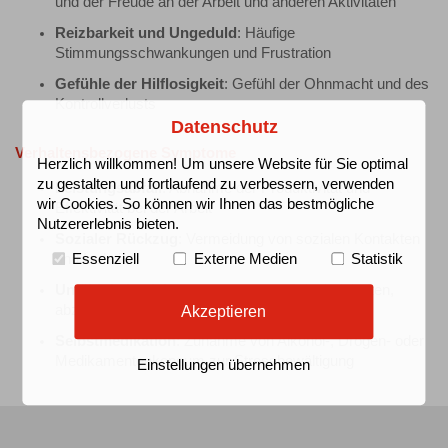
und der Freude an der Arbeit und anderen Aktivitäten
Reizbarkeit und Ungeduld
: Häufige
Stimmungsschwankungen und Frustration
Gefühle der Hilflosigkeit
: Gefühl der Ohnmacht und des
Kontrollverlusts
Datenschutz
Verhaltensbezogene Symptome
Herzlich willkommen! Um unsere Website für Sie optimal
zu gestalten und fortlaufend zu verbessern, verwenden
Leistungsabfall
: Abnahme der Produktivität und
wir Cookies. So können wir Ihnen das bestmögliche
Effektivität bei der Arbeit
Nutzererlebnis bieten.
Sozialer Rückzug
: Vermeidung von sozialen Kontakten
und Isolation
Essenziell
Externe Medien
Statistik
Unfähigkeit, sich zu entspannen
: Schwierigkeiten,
abzuschalten und sich zu erholen
Akzeptieren
Selbstmedikation
: Zunahme von Alkohol-, Drogen- oder
Medikamentenkonsum zur Stressbewältigung
Einstellungen übernehmen