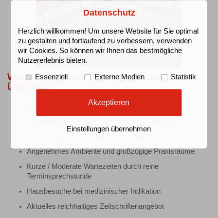
Datenschutz
Herzlich willkommen! Um unsere Website für Sie optimal
zu gestalten und fortlaufend zu verbessern, verwenden
wir Cookies. So können wir Ihnen das bestmögliche
Nutzererlebnis bieten.
Weitere Serviceleistungen für Sie im
Essenziell
Externe Medien
Statistik
Überblick
Akzeptieren
Kostenfreie Parkplätze vor der Praxis
Optimale Bus-/Straßen- und S-Bahn-Anbindung
Einstellungen übernehmen
Barrierefreie Praxis (Fahrstuhl im Hause)
Angenehmes Ambiente und großzügige Praxisräume
Kurze / Moderate Wartezeiten durch reine
Terminsprechstunde
Hausbesuche bei medizinischer Indikation
Aktuelles reichhaltiges Zeitschriftenangebot