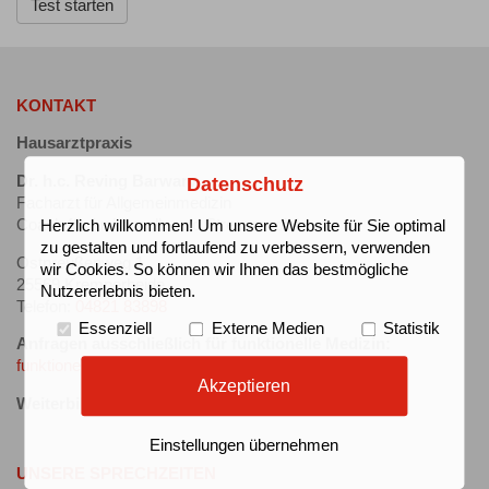
Test starten
KONTAKT
Hausarztpraxis
Dr. h.c. Reving Barwary
Datenschutz
Facharzt für Allgemeinmedizin
Coach für funktionelle und Stressmedizin
Herzlich willkommen! Um unsere Website für Sie optimal
zu gestalten und fortlaufend zu verbessern, verwenden
Ostpreußenweg 1
wir Cookies. So können wir Ihnen das bestmögliche
25569 Kremperheide
Nutzererlebnis bieten.
Telefon:
04821 83898
Essenziell
Externe Medien
Statistik
Anfragen ausschließlich für funktionelle Medizin:
funktionellemedizin@proton.me
Akzeptieren
Weiterbildungsbefugnis für 36 Monate vorhanden
Einstellungen übernehmen
UNSERE SPRECHZEITEN