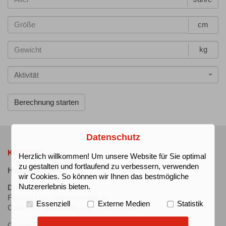
cm
kg
Aktivität
Datenschutz
KONTAKT
Herzlich willkommen! Um unsere Website für Sie optimal
zu gestalten und fortlaufend zu verbessern, verwenden
Hausarztpraxis
wir Cookies. So können wir Ihnen das bestmögliche
Nutzererlebnis bieten.
Dr. h.c. Reving Barwary
Facharzt für Allgemeinmedizin
Essenziell
Externe Medien
Statistik
Coach für funktionelle und Stressmedizin
Ostpreußenweg 1